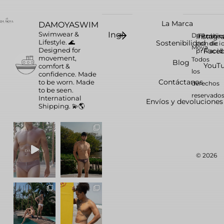
La Marca
DAMOYASWIM
Swimwear &
Da
Instag
Términ
Polític
Lifestyle. 🌊
Sostenibilidad
condici
de
Moya.
Designed for
Face
privaci
movement,
Todos
Blog
YouT
comfort &
los
confidence.
Made
Contáctanos
to be worn. Made
derechos
to be seen.
reservados
International
Envíos y devoluciones
Shipping. 💫🌎
© 2026